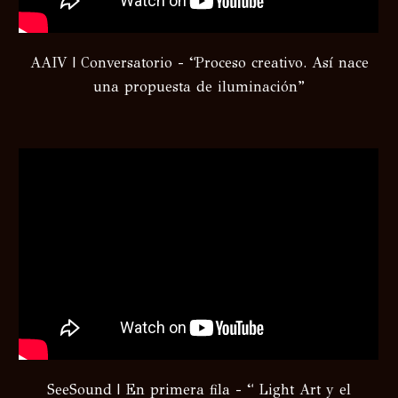
AAIV
| Conversatorio - “
Proceso creativo. Así nace
una propuesta de iluminación
”
SeeSound
| En
primera fila
- “
Light Art y el