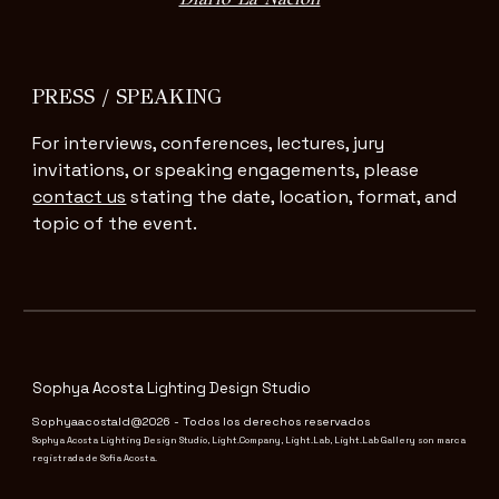
PRESS / SPEAKING
For interviews, conferences, lectures, jury
invitations, or speaking engagements, please
contact us
stating the date, location, format, and
topic of the event.
Sophya Acosta Lighting Design Studio
Sophyaacostald@2026 - Todos los derechos reservados
Sophya Acosta Lighting Design Studio, Light.Company, Light.Lab, Light.Lab Gallery son marca
registrada de Sofia Acosta.